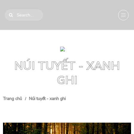
NÚI TUYẾT - XANH
GHI
Trang chủ
Núi tuyết - xanh ghi