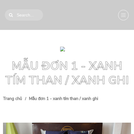
MẪU ĐƠN 1 - XANH
TÍM THAN / XANH GHI
Trang chủ
Mẫu đơn 1 - xanh tím than / xanh ghi