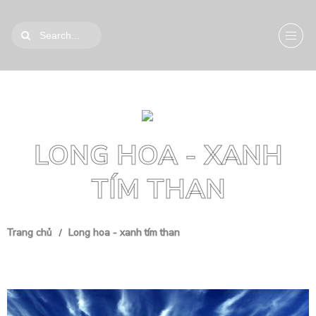
LONG HOA - XANH
TÍM THAN
Trang chủ
Long hoa - xanh tím than