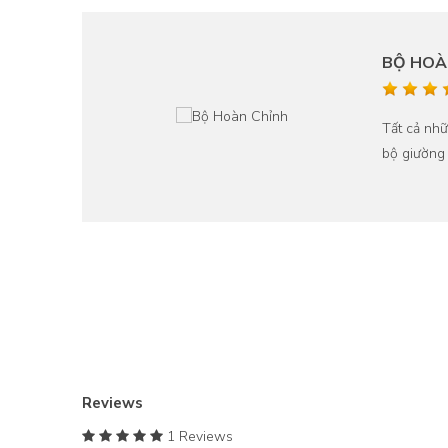
BỘ HOÀ
u ra
Tất cả nhữ
n.
bộ giường
Reviews
1 Reviews