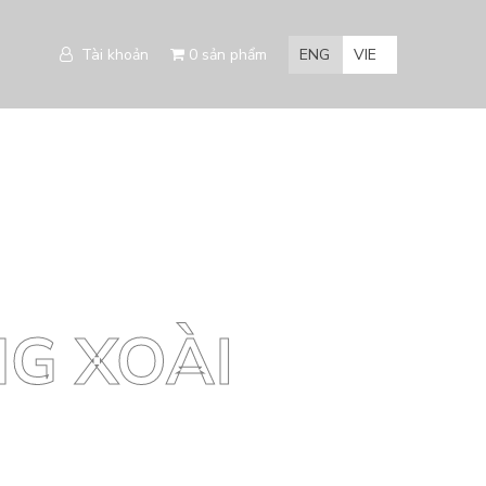
Tài khoản
0 sản phẩm
ENG
VIE
G XOÀI