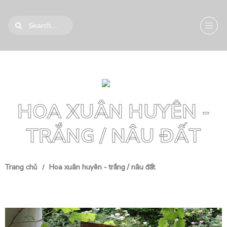
HOA XUÂN HUYÊN -
TRẮNG / NÂU ĐẤT
Trang chủ
Hoa xuân huyên - trắng / nâu đất