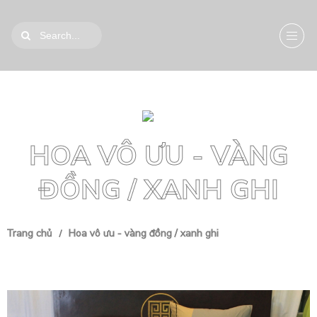
HOA VÔ ƯU - VÀNG
ĐỒNG / XANH GHI
Trang chủ
Hoa vô ưu - vàng đồng / xanh ghi