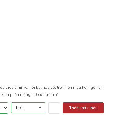
 thêu tỉ mỉ, và nổi bật họa tiết trên nền màu kem gợi lên
g kém phần mộng mơ của trẻ nhỏ.
Thêu
Thêm mẫu thêu