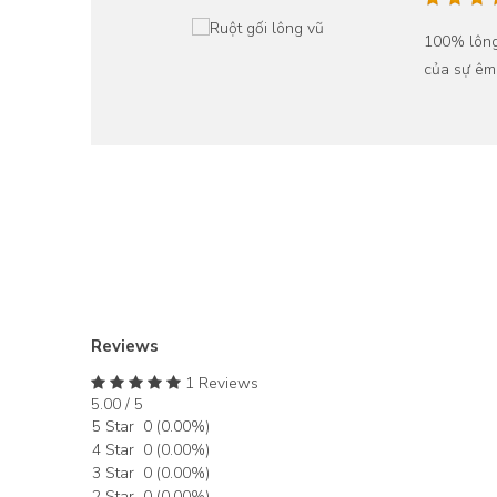
ủa
100% lông
 tuyết,
của sự êm 
ết kế
hông
ại Việt
a.
Reviews
1 Reviews
5.00 / 5
5 Star
0
(
0.00
%)
4 Star
0
(
0.00
%)
3 Star
0
(
0.00
%)
2 Star
0
(
0.00
%)