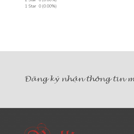
1 Star
0
(
0.00
%)
Đăng ký nhận thông tin m