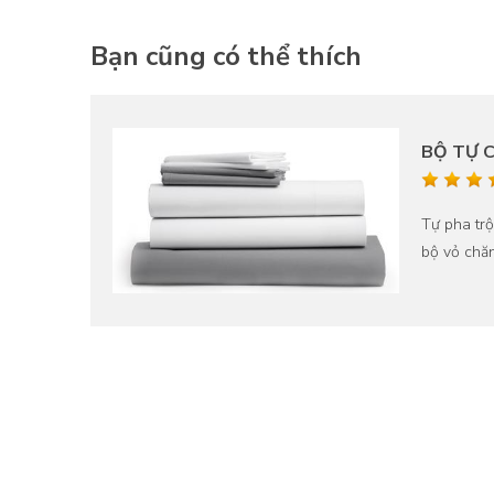
Bạn cũng có thể thích
BỘ TỰ 
ỉnh cao
Tự pha tr
i chăn
bộ vỏ chăn