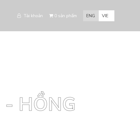
Tài khoản
0 sản phẩm
ENG
VIE
E - HỒNG