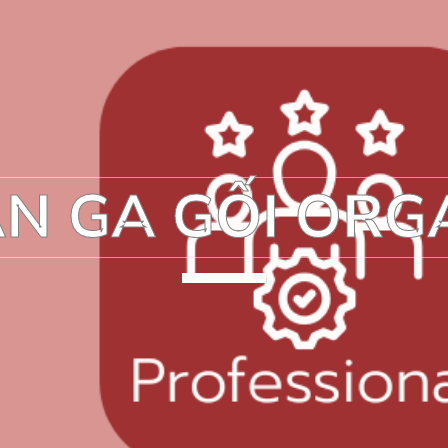
N GA GỐI ORG