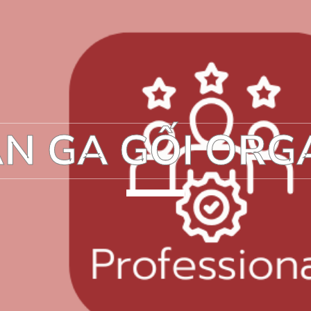
N GA GỐI ORG