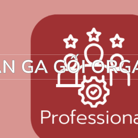
N GA GỐI ORG