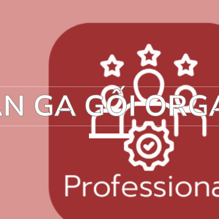
N GA GỐI ORG