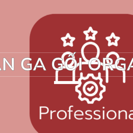
N GA GỐI ORG