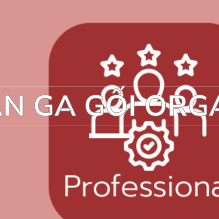
N GA GỐI ORG