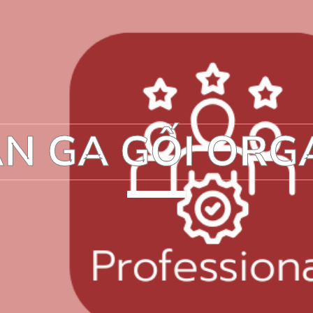
N GA GỐI ORG