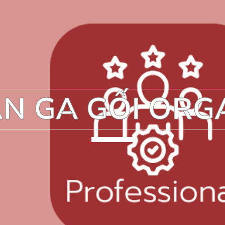
N GA GỐI ORG