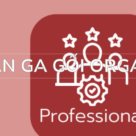
N GA GỐI ORG