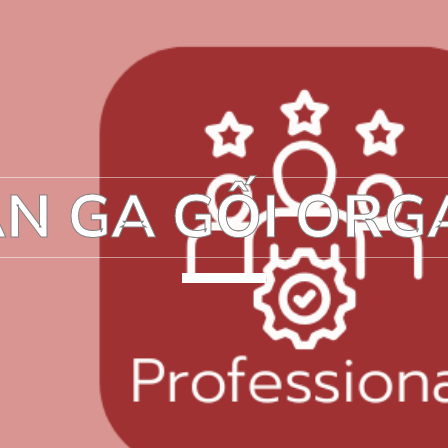
N GA GỐI ORG