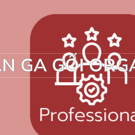
N GA GỐI ORG