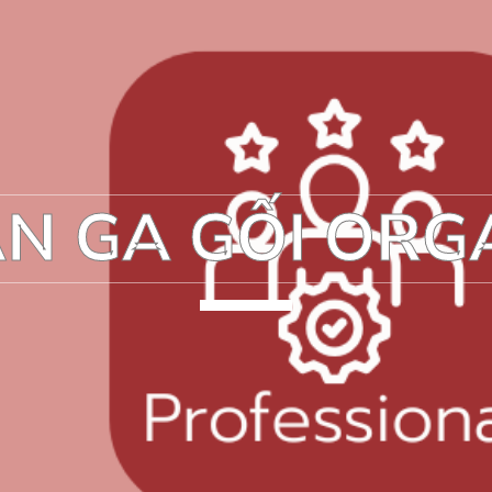
N GA GỐI ORG