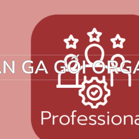
N GA GỐI ORG