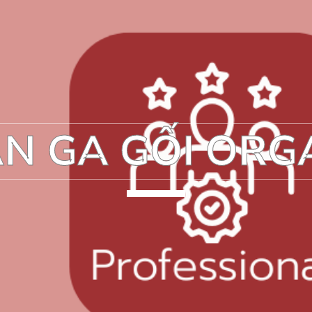
N GA GỐI ORG