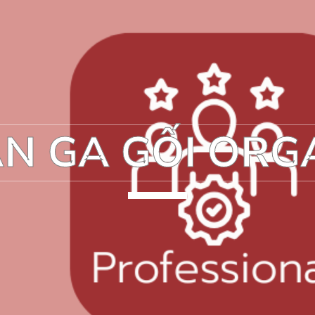
N GA GỐI ORG