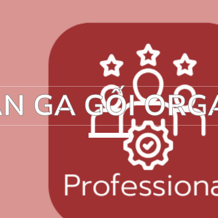
N GA GỐI ORG